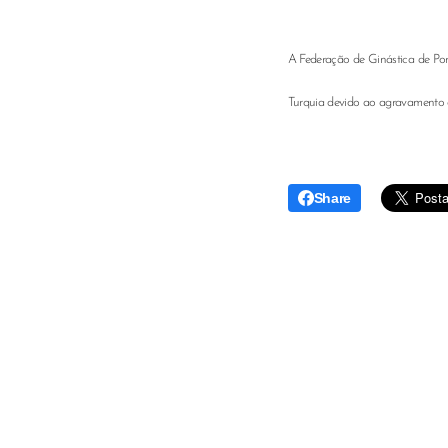
A Federação de Ginástica de Por
Turquia devido ao agravamento
Share