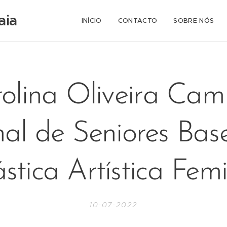
aia
INÍCIO
CONTACTO
SOBRE NÓS
olina Oliveira Ca
al de Seniores Bas
stica Artística Fem
10-07-2022