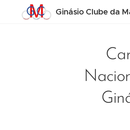
Ginásio Clube da M
Car
Nacion
Giná