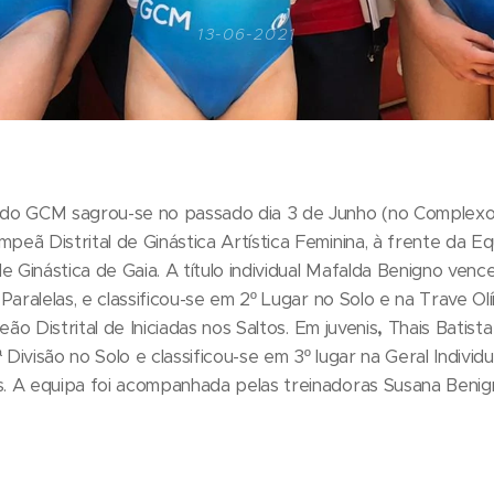
13-06-2021
s do GCM sagrou-se no passado dia 3 de Junho (no Complexo
mpeã Distrital de Ginástica Artística Feminina, à frente da 
e Ginástica de Gaia. A título individual Mafalda Benigno ven
s Paralelas, e classificou-se em 2º Lugar no Solo e na Trave O
o Distrital de Iniciadas nos Saltos.
Em juvenis
,
Thais Batist
 Divisão no Solo e classificou-se em 3º lugar na Geral Individu
s. A equipa foi acompanhada pelas treinadoras Susana Benign