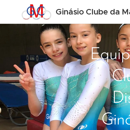
Ginásio Clube da M
Equip
Cl
Di
Giná