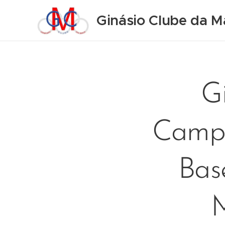
Ginásio Clube da M
G
Campe
Bas
M