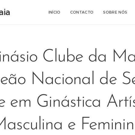
aia
INÍCIO
CONTACTO
SOBRE NÓS
inásio Clube da Ma
ão Nacional de Se
e em Ginástica Artís
asculina e Femini