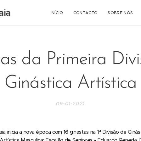
aia
INÍCIO
CONTACTO
SOBRE NÓS
as da Primeira Div
Ginástica Artística
09-01-2021
a inicia a nova época com 16 ginastas na 1ª Divisão de Ginásti
 Artística Masculina: Escalão de Seniores - Eduardo Peneda, 