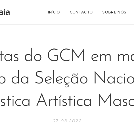
aia
INÍCIO
CONTACTO
SOBRE NÓS
stas do GCM em ma
io da Seleção Nacio
stica Artística Masc
07-03-2022