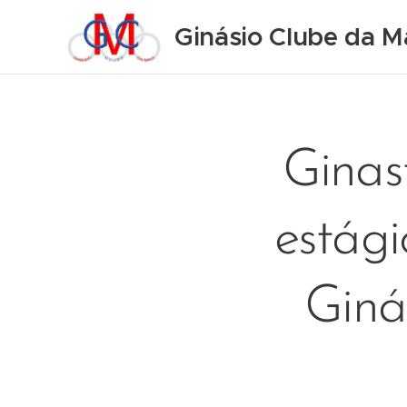
Ginásio Clube da M
Gina
estág
Giná