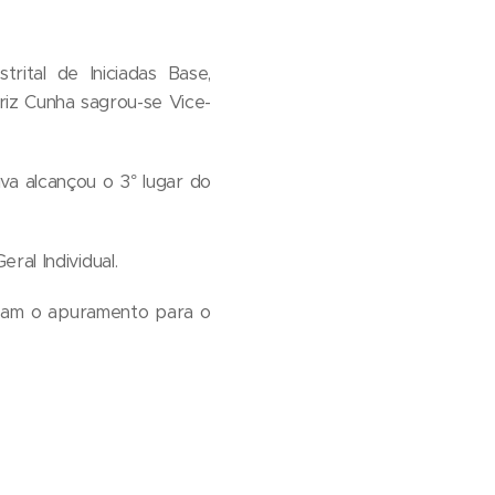
rital de Iniciadas Base,
triz Cunha sagrou-se Vice-
iva alcançou o 3° lugar do
ral Individual.
iram o apuramento para o