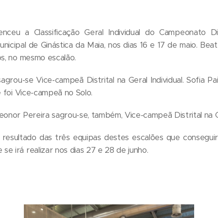
enceu a Classificação Geral Individual do Campeonato Dist
icipal de Ginástica da Maia, nos dias 16 e 17 de maio. Bea
os, no mesmo escalão.
sagrou-se Vice-campeã Distrital na Geral Individual. Sofia Pa
e foi Vice-campeã no Solo.
eonor Pereira sagrou-se, também, Vice-campeã Distrital na Ge
te resultado das três equipas destes escalões que consegu
e irá realizar nos dias 27 e 28 de junho.