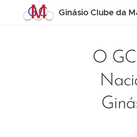
Ginásio Clube da M
O GCM
Naci
Ginás