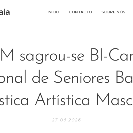
aia
INÍCIO
CONTACTO
SOBRE NÓS
 sagrou-se BI-C
onal de Seniores Ba
tica Artística Masc
27-06-2026